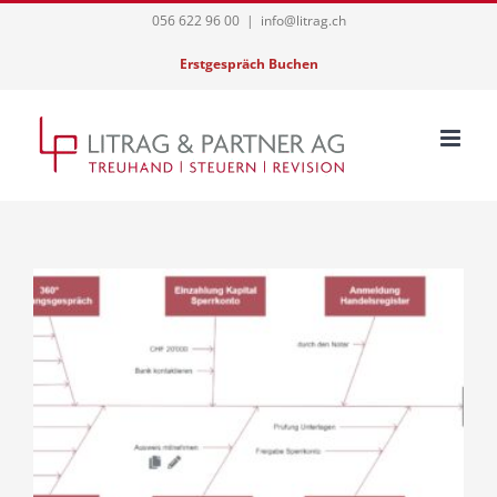
Skip
056 622 96 00
|
info@litrag.ch
to
Erstgespräch Buchen
content