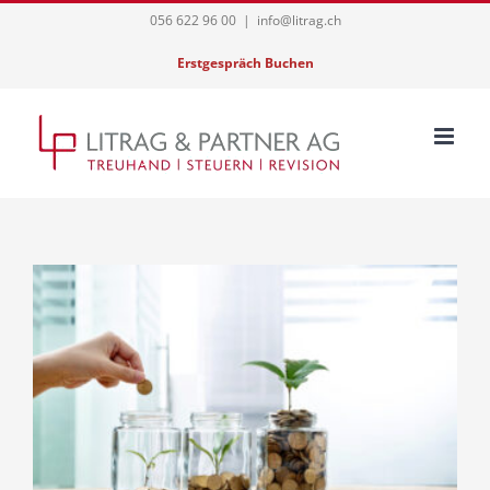
Skip
056 622 96 00
|
info@litrag.ch
to
Erstgespräch Buchen
content