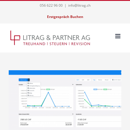
Skip
056 622 96 00
|
info@litrag.ch
to
Erstgespräch Buchen
content